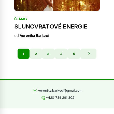
ČLÁNKY
SLUNOVRATOVÉ ENERGIE
od
Veronika Barkoci
1
2
3
4
5
veronika.barkoci@gmail.com
+420 739 291 302