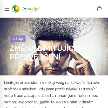
Články
ZMĚNA LIMITUJÍCÍCH
PŘESVĚDČENÍ
Veronika Barkoci
Limitující přesvědčení vznikají vždy na základě nějakého
prožitku v minulosti, kdy jsme prožili nějakou stresující
nebo traumatizující událost a nenašli jsme řešení nebo
nemohli svobodně vyjádřit to, co se s námi v daném