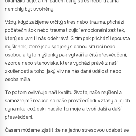
okamžiku děje, a tím pádem daný stres nebo trauma
nemohly být uvolněny.
Vždy, když zažijeme určitý stres nebo trauma, přichází
počáteční šok nebo traumatizující emocionální zážitek,
který se uvnitř nás odehrává. S tím pak přichází i spousta
myšlenek, které jsou spojeny s danou situací nebo
osobou a tyto myšlenky pak vytváří určitá přesvědčení,
vzorce nebo stanoviska, která vychází právě z naší
zkušenosti a toho, jaký vliv na nás daná událost nebo
osoba měla.
To potom ovlivňuje naši kvalitu života, naše myšlení a
samozřejmě reakce na naše prostředí, lidi, vztahy a jejich
dynamiku, což pak i nadále formuje a tvoří další a další
přesvědčení.
Časem můžeme zjistit, že na jednu stresovou událost se