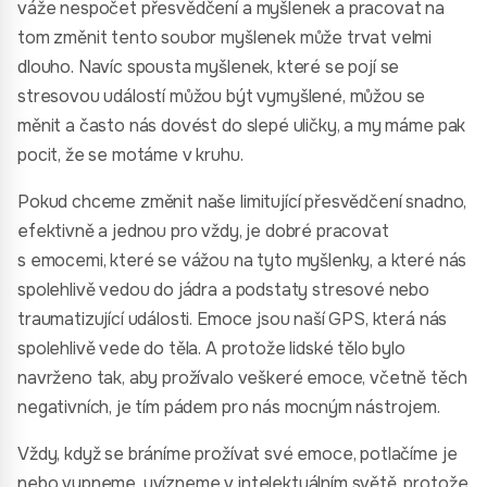
váže nespočet přesvědčení a myšlenek a pracovat na
tom změnit tento soubor myšlenek může trvat velmi
dlouho. Navíc spousta myšlenek, které se pojí se
stresovou událostí můžou být vymyšlené, můžou se
měnit a často nás dovést do slepé uličky, a my máme pak
pocit, že se motáme v kruhu.
Pokud chceme změnit naše limitující přesvědčení snadno,
efektivně a jednou pro vždy, je dobré pracovat
s emocemi, které se vážou na tyto myšlenky, a které nás
spolehlivě vedou do jádra a podstaty stresové nebo
traumatizující události. Emoce jsou naší GPS, která nás
spolehlivě vede do těla. A protože lidské tělo bylo
navrženo tak, aby prožívalo veškeré emoce, včetně těch
negativních, je tím pádem pro nás mocným nástrojem.
Vždy, když se bráníme prožívat své emoce, potlačíme je
nebo vypneme, uvízneme v intelektuálním světě, protože