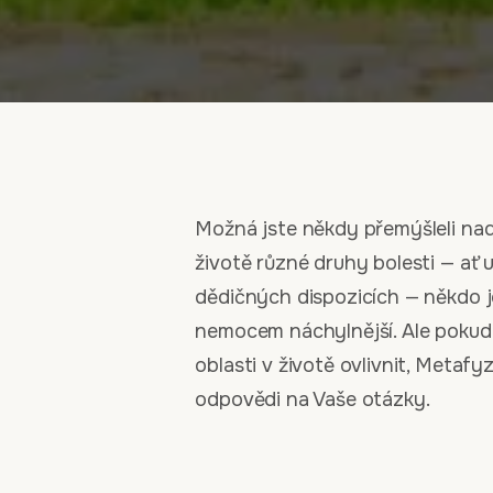
Možná jste někdy přemýšleli na
životě různé druhy bolesti — ať 
dědičných dispozicích — někdo j
nemocem náchylnější. Ale pokud V
oblasti v životě ovlivnit, Meta
odpovědi na Vaše otázky.