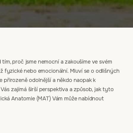
d tím, proč jsme nemocní a zakoušíme ve svém
už fyzické nebo emocionální. Mluví se o odlišných
e přirozeně odolnější a někdo naopak k
ás zajímá širší perspektiva a způsob, jak tyto
fyzická Anatomie (MAT) Vám může nabídnout