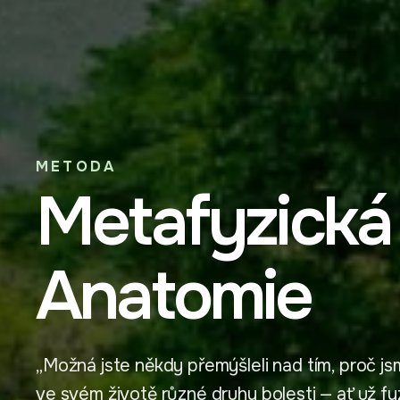
METODA
Metafyzická
Anatomie
„Možná jste někdy přemýšleli nad tím, proč 
ve svém životě různé druhy bolesti — ať už fy