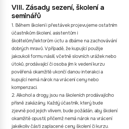
VIII. Zásady sezení, školení a
seminářů
1. Během školení i přestávek projevujeme ostatním
účastníkům školení, asistentům i
školitelům/lektorům úctu a dbáme na zachovávání
dobrých mravů. V případě, že kupující použije
jakoukoli formu násilí, včetně slovních urážek nebo
útoků, prodávající či osoba jím k vedení kurzu
pověřená okamžitě ukončí danou interakci a
kupující nemá nárok na vrácení ceny nebo
kompenzaci.
2. Alkohol a drogy jsou na školeních prodávajícího
přísně zakázány. Každý účastník, který bude
zjevně pod jejich vlivem, bude požádán, aby školení
okamžitě opustil, přičemž nemá nárok na vrácení
jakékoliv části zaplacené ceny školení či kurzu.