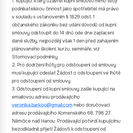
1. Kupující, který uzavřel kupní smlouvu mimo svoji
podnikatelskou činnost jako spotřebitel, má právo
v souladu s ustanovením § 1829 odst. 1
občanského zákoníku bez udání důvodů od kupní
smlouvy odstoupit do 14 dnů ode dne zaplacení
dané služby, nejpozději však 1 den před zahájením
plánovaného školení, kurzu, semináře, viz
Stornovací podmínky.
2. Pro dodržení lhůty pro odstoupení od smlouvy
musí kupující odeslat Žádost o odstoupení ve lhůtě
pro odstoupení od smlouvy.
3. Odstoupení od kupní smlouvy zašle kupující na
emailovou adresu prodávajícího
veronika.barkoci@gmail.com
nebo doručovací
adresu prodávajícího Komenského 68, 798 27
Němčice nad Hanou. Prodávající potvrdí kupujícímu
bezodkladně přijetí Žádosti k odstoupení od