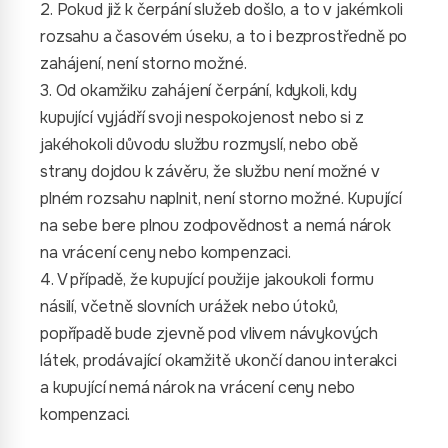
2. Pokud již k čerpání služeb došlo, a to v jakémkoli
rozsahu a časovém úseku, a to i bezprostředně po
zahájení, není storno možné.
3. Od okamžiku zahájení čerpání, kdykoli, kdy
kupující vyjádří svoji nespokojenost nebo si z
jakéhokoli důvodu službu rozmyslí, nebo obě
strany dojdou k závěru, že službu není možné v
plném rozsahu naplnit, není storno možné. Kupující
na sebe bere plnou zodpovědnost a nemá nárok
na vrácení ceny nebo kompenzaci.
4. V případě, že kupující použije jakoukoli formu
násilí, včetně slovních urážek nebo útoků,
popřípadě bude zjevně pod vlivem návykových
látek, prodávající okamžitě ukončí danou interakci
a kupující nemá nárok na vrácení ceny nebo
kompenzaci.