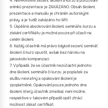
4. NAHRÁVÁNÍ sezení, školení a kurzů a pořizování
snímků prezentace je ZAKÁZÁNO. Obsah školení,
prezentace a manuálu je chráněn autorskými
právy, a je tudíž zakázáno ho šířit.
5. Úspěšné absolvování školení, semináře, kurzu a
získání certifikátu je možné pouze při účasti na
celém školení.
6. Každý účastník má právo kdykoli sezení, seminář,
školení či kurz opustit, avšak bez nároku na
jakoukoliv kompenzaci.
7. V případě, že se účastník nezúčastní jednoho
dne školení, semináře či kurzu, je poplatek za
službu nevratný a opakování školení je
zpoplatněné. Opakování pouze jednoho dne
školení, který účastník zmeškal, není možné,
respektive v takovém případě opět ztrácí
možnost získat certifikát.