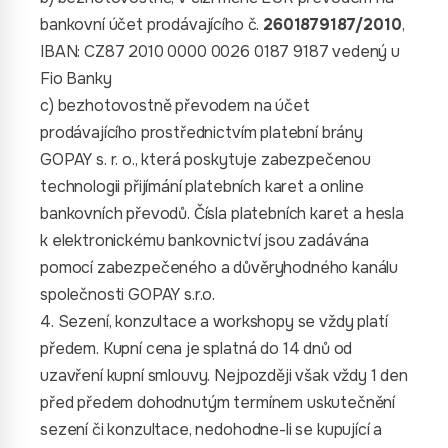
bankovní účet prodávajícího č.
2601879187/2010
,
IBAN: CZ87 2010 0000 0026 0187 9187 vedený u
Fio Banky
c) bezhotovostně převodem na účet
prodávajícího prostřednictvím platební brány
GOPAY s. r. o., která poskytuje zabezpečenou
technologii přijímání platebních karet a online
bankovních převodů. Čísla platebních karet a hesla
k elektronickému bankovnictví jsou zadávána
pomocí zabezpečeného a důvěryhodného kanálu
společnosti GOPAY s.r.o.
4. Sezení, konzultace a workshopy se vždy platí
předem. Kupní cena je splatná do 14 dnů od
uzavření kupní smlouvy. Nejpozději však vždy 1 den
před předem dohodnutým termínem uskutečnění
sezení či konzultace, nedohodne-li se kupující a