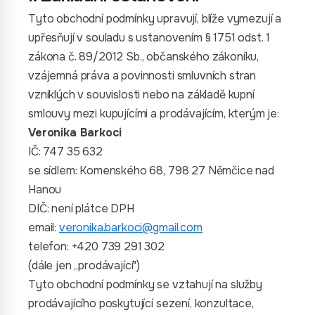
Tyto obchodní podmínky upravují, blíže vymezují a
upřesňují v souladu s ustanovením § 1751 odst. 1
zákona č. 89/2012 Sb., občanského zákoníku,
vzájemná práva a povinnosti smluvních stran
vzniklých v souvislosti nebo na základě kupní
smlouvy mezi kupujícími a prodávajícím, kterým je:
Veronika Barkoci
IČ: 747 35 632
se sídlem: Komenského 68, 798 27 Němčice nad
Hanou
DIČ: není plátce DPH
email:
veronika.barkoci@gmail.com
telefon: +420 739 291 302
(dále jen „prodávající")
Tyto obchodní podmínky se vztahují na služby
prodávajícího poskytující sezení, konzultace,