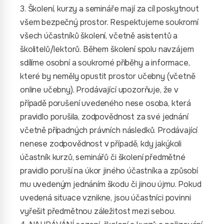
3. Školení, kurzy a semináře mají za cíl poskytnout
všem bezpečný prostor. Respektujeme soukromí
všech účastníků školení, včetně asistentů a
školitelů/lektorů. Během školení spolu navzájem
sdílíme osobní a soukromé příběhy a informace,
které by neměly opustit prostor učebny (včetně
online učebny). Prodávající upozorňuje, že v
případě porušení uvedeného nese osoba, která
pravidlo porušila, zodpovědnost za své jednání
včetně případných právních následků. Prodávající
nenese zodpovědnost v případě, kdy jakýkoli
účastník kurzů, seminářů či školení předmětné
pravidlo poruší na úkor jiného účastníka a způsobí
mu uvedeným jednáním škodu či jinou újmu. Pokud
uvedená situace vznikne, jsou účastníci povinni
vyřešit předmětnou záležitost mezi sebou.