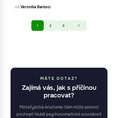
od
Veronika Barkoci
1
2
3
MÁTE DOTAZ?
Zajímá vás, jak s příčinou
pracovat?
Metafyzická Anatomie Vám může pomoci
pochopit hlubší psychosomatické souvislosti