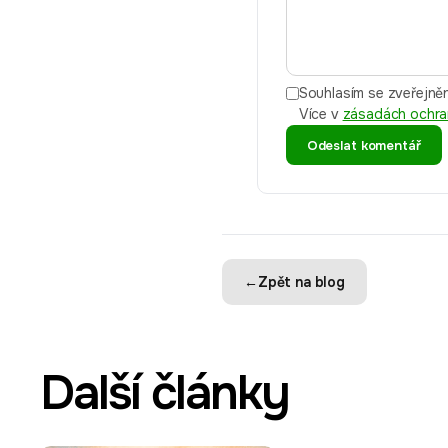
Souhlasím se zveřejněn
Více v
zásadách ochra
Odeslat komentář
←
Zpět na blog
Další články