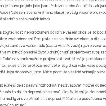
ná je touha po jídle jako jsou těstoviny nebo čokoláda. Jak jse
 Voice (Nalezení svého vnitřního hlasu), je vždy vhodné prozk
tě předních spánkových laloků.
 a zbytečnost, neporozumění od lidí ve vašem okolí. Je to poci
ítíte znehodnoceni. Potýkáte se s vnitřním vztekem, a díky vz
tující zánět ve vašem těle (často ve střevech) rychle vzněte.
velmi kritičtí ohledně životů druhých lidí, projektovat svoji z
. Také na venek můžete projevovat tvář, která je protikladem
o, jak se cítíte, protože nechcete, aby druzí viděli vaše pocit
dět, kým doopravdy jste. Máte pocit, že vás lidé vnímají pouz
ezpečnější dělat pasivní rozhodnutí než zvažovat možné důsle
ačit vás to dál do depresivních stavů. Člověk, který je dlouho
by ho mohly znovu přimět cítit depresi. Můžete se podvědomě v
esových situací.