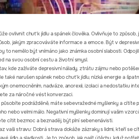
e ovlivnit chuť k jídlu a spánek člověka. Ovlivňuje to způsob,
způsob, jakým zpracováváte informace a emoce. Být v depres
 by to nemělo být vnímáno jako známka osobní slabosti. Odpojil
hled na svou osobní cestu a životní smysl.
av, kde zažíváte depresivní nálady, ztrátu zájmu nebo potěšen
e také narušen spánek nebo chuť k jídlu, nízká energie a špa
ým onemocněním, nadváze, anorexii, izolaci a nedostatku inter
ete za náročné vést konverzaci.
, působíte podrážděně, máte sebevražedné myšlenky a cítíte 
oho nebo velmi málo. Negativní myšlenky dominují vašim vzor
te cítit bezmoc a beznaděj, být plní sebenenávisti.
az vaši stravu: Dobrá strava dokáže zázraky s lidmi, kteří se cít
avé jídlo a sladkosti. Je to způsob, jak najít útěchu, když pot