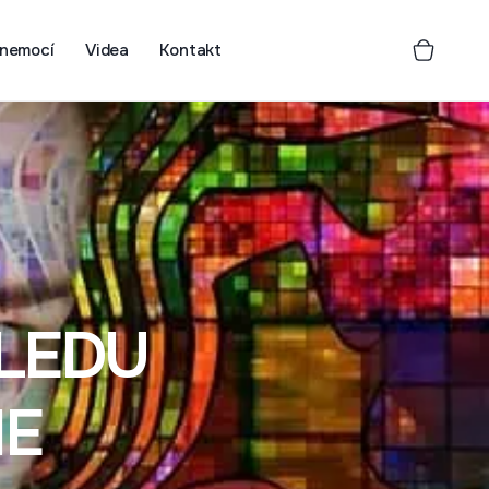
 nemocí
Videa
Kontakt
HLEDU
IE