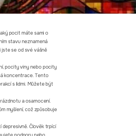
 jaký pocit máte sami o
ivním stavu neznamená
i jste se od své vášně
í, pocity viny nebo pocity
tná koncentrace. Tento
akcí s lidmi. Můžete být
prázdnotu a osamocení.
cům myšlení, což způsobuje
í depresivně. Člověk trpící
řebujete podporu nebo