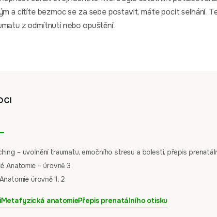
hým a cítíte bezmoc se za sebe postavit, máte pocit selhání. 
umatu z odmítnutí nebo opuštění.
OCI
L
ng – uvolnění traumatu, emočního stresu a bolesti, přepis prenatáln
ké Anatomie – úrovně 3
Anatomie úrovně 1, 2
i
Metafyzická anatomie
Přepis prenatálního otisku