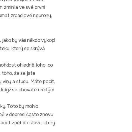
m zmínila ve své první
oumat zrcadlové neurony,
t, jako by vás někdo vykopl
teku, který se skrývá
ahořklost ohledně toho, co
 toho, že se jste
y viny a studu. Máte pocit,
e, když se chováte určitým
dky. Toto by mohlo
době v depresi často znovu
racet zpět do stavu, který