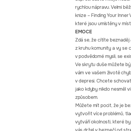
rychlou nápravu. Velmi běž
knize – Finding Your Inner
které jsou umístěny v mís
EMOCE
Zdá se, že cítíte beznaděj
z kruhu komunity a vy se c
v podvědomé mysli, se exis
Ve skrytu duše můžete být 
vám ve vašem životě chybí
v depresi. Chcete schovat t
jako kdyby nikdo nesměl vi
způsobem.
Můžete mít pocit, že je b
vytvořit více problémů, tl
vytváří okolnosti, které 
vás držel v bezpečí od str