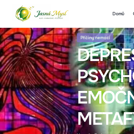
Domů
Příčiny nemocí
DEPRE
PSYCH
EMOČN
METAF