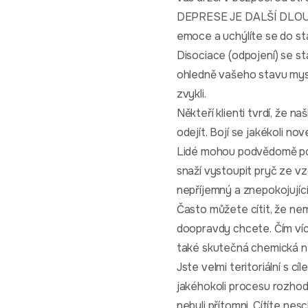
DEPRESE JE DALŠÍ DLOUHO
emoce a uchýlíte se do st
Disociace (odpojení) se s
ohledně vašeho stavu mysl
zvykli.
Někteří klienti tvrdí, že n
odejít. Bojí se jakékoli no
Lidé mohou podvědomě použ
snaží vystoupit pryč ze vz
nepříjemný a znepokojující
Často můžete cítit, že nem
doopravdy chcete. Čím víc
také skutečná chemická n
Jste velmi teritoriální s c
jakéhokoli procesu rozhodo
nebyli přítomni. Cítíte nes