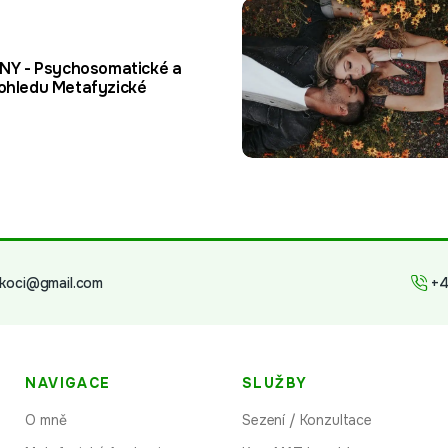
Y - Psychosomatické a
pohledu Metafyzické
rkoci@gmail.com
+4
NAVIGACE
SLUŽBY
O mně
Sezení / Konzultace