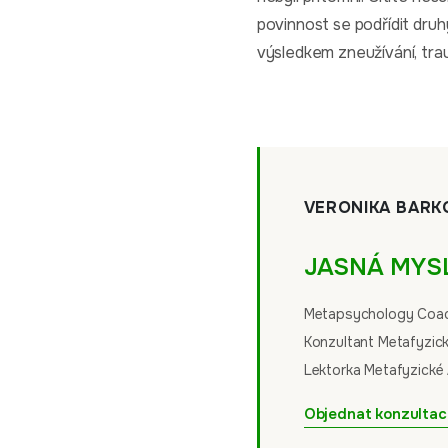
povinnost se podřídit dru
výsledkem zneužívání, tra
VERONIKA BARK
JASNÁ MYS
Metapsychology Coachi
Konzultant Metafyzic
Lektorka Metafyzické 
Objednat konzultac