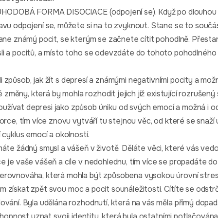
DOBÁ FORMA DISOCIACE (odpojení se). Když po dlouhou d
avu odpojení se, můžete si na to zvyknout. Stane se to součás
tane známý pocit, se kterým se začnete cítit pohodlně. Přesta
i a pocitů, a místo toho se odevzdáte do tohoto pohodlného po
ašli způsob, jak žít s depresí a známými negativními pocity a m
vé změny, která by mohla rozhodit jejich již existující rozrušený 
ívat depresi jako způsob úniku od svých emocí a možná i od 
orce, tím více znovu vytváří tu stejnou věc, od které se snaží
 cyklus emocí a okolností.
áte žádný smysl a vášeň v životě. Děláte věci, které vás vedou
e je vaše vášeň a cíle v nedohlednu, tím více se propadáte d
erovnováha, která mohla být způsobena vysokou úrovní stres
ílem získat zpět svou moc a pocit sounáležitosti. Cítíte se odstr
vání. Byla udělána rozhodnutí, která na vás měla přímý dopad,
chopnost uznat svoji identitu, která byla ostatními potlačována 