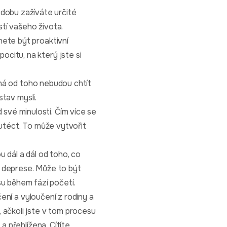
obu zažíváte určité
tí vašeho života.
nete být proaktivní
citu, na který jste si
ožná od toho nebudou chtít
stav mysli.
své minulosti. Čím více se
 utéct. To může vytvořit
 dál a dál od toho, co
o deprese. Může to být
u během fází početí.
čení a vyloučení z rodiny a
 ačkoli jste v tom procesu
a přehlížena. Cítíte