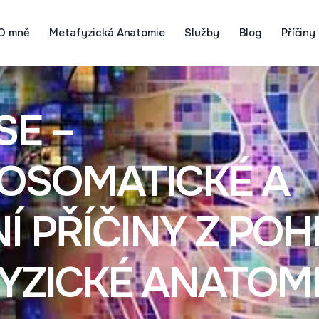
O mně
Metafyzická Anatomie
Služby
Blog
Příčiny
SE –
OSOMATICKÉ A
Í PŘÍČINY Z PO
YZICKÉ ANATOM