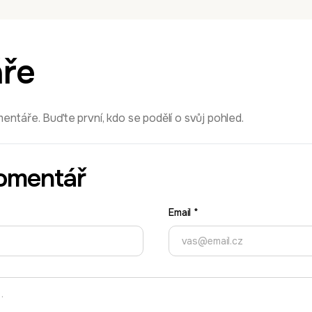
ře
ntáře. Buďte první, kdo se podělí o svůj pohled.
omentář
Email
*