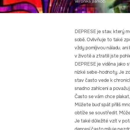
Veronika Barkoci
DEPRESE je stav, který můž
sobě. Ovlivňuje to také 
vždy pomíjivou náladu, ani
v životě a ztratili jste po
DEPRESE je viděna jako st
nízké sebe-hodnoty. Je zd
stav často vede k chronick
snadno zahlceni a považuj
Často se vám chce plakat
Můžete buď spát příliš mn
obtíže se soustředit. Může
Je také důležité vzít v pot
depresí často miluje nezdr