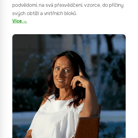
podvědomí, na svá přesvědčení, vzorce, do příčiny
svých obtíží a vnitřních bloků.
Více →