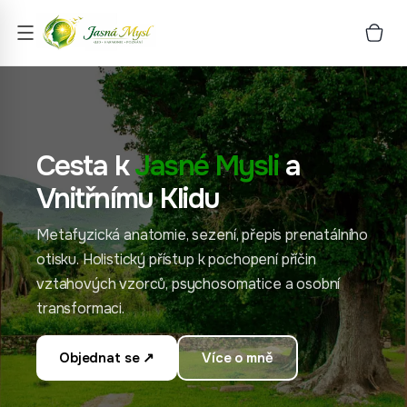
Cesta k
Jasné Mysli
a
Vnitřnímu Klidu
Metafyzická anatomie, sezení, přepis prenatálního
otisku. Holistický přístup k pochopení příčin
vztahových vzorců, psychosomatice a osobní
transformaci.
Objednat se ↗
Více o mně