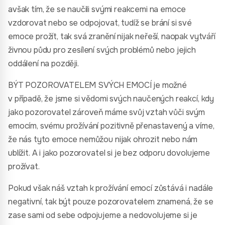
avšak tím, že se naučili svými reakcemi na emoce
vzdorovat nebo se odpojovat, tudíž se brání si své
emoce prožít, tak svá zranění nijak neřeší, naopak vytváří
živnou půdu pro zesílení svých problémů nebo jejich
oddálení na později.
BÝT POZOROVATELEM SVÝCH EMOCÍ je možné
v případě, že jsme si vědomi svých naučených reakcí, kdy
jako pozorovatel zároveň máme svůj vztah vůči svým
emocím, svému prožívání pozitivně přenastavený a víme,
že nás tyto emoce nemůžou nijak ohrozit nebo nám
ublížit. A i jako pozorovatel si je bez odporu dovolujeme
prožívat.
Pokud však náš vztah k prožívání emocí zůstává i nadále
negativní, tak být pouze pozorovatelem znamená, že se
zase sami od sebe odpojujeme a nedovolujeme si je