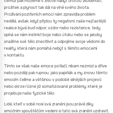
čemuž pak můžeme v životě nabýt určitou zkušenost,
prožitek a plynout tak dál na vlně svého života.
Prožívání pozitivních emocí nám zpravidla problém
nedělá, avšak, když přijdou ty negativní, naše nejčastější
reakce bývá buď odpor, vzdor nebo rezistence, tedy
spíná se nám instinkt boje nebo útoku nebo se jakoby
snažíme své tělo znecitlivit a odpojíme svoje vědomí do
reality, která nám pomáhá nebýt s těmito emocemi
v kontaktu.
Tímto se však naše emoce potlačí, nikam nezmizí a dříve
nebo později pak rupnou, jako papiňák a my znovu těmto
emocím čelíme a většinou v podobě silnějších projevů
nebo skrze různé již somatizované problémy, které je
projebuje naše fyzické tělo.
Lidé, kteří v sobě nosí svá zranění jsou právě díky
emočním spouštěčům vedeni si tato svá zranění uzdravit,