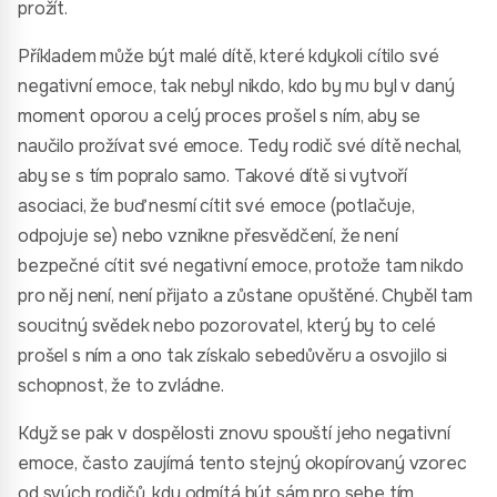
prožít.
Příkladem může být malé dítě, které kdykoli cítilo své
negativní emoce, tak nebyl nikdo, kdo by mu byl v daný
moment oporou a celý proces prošel s ním, aby se
naučilo prožívat své emoce. Tedy rodič své dítě nechal,
aby se s tím popralo samo. Takové dítě si vytvoří
asociaci, že buď nesmí cítit své emoce (potlačuje,
odpojuje se) nebo vznikne přesvědčení, že není
bezpečné cítit své negativní emoce, protože tam nikdo
pro něj není, není přijato a zůstane opuštěné. Chyběl tam
soucitný svědek nebo pozorovatel, který by to celé
prošel s ním a ono tak získalo sebedůvěru a osvojilo si
schopnost, že to zvládne.
Když se pak v dospělosti znovu spouští jeho negativní
emoce, často zaujímá tento stejný okopírovaný vzorec
od svých rodičů, kdy odmítá být sám pro sebe tím