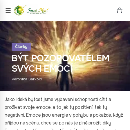
Články
BÝT POZOROVATELEM
SVÝCH EMOCÍ
Veronika Barkoci
Jako lidská bytost jsme vybaveni schopností cítit a
prožívat svoje emoce, a to jak ty pozitivní, tak ty
negativní. Emoce jsou energie v pohybu a pokaždé, když
přijdou na scénu, chce se po nás je plně prožít, díky