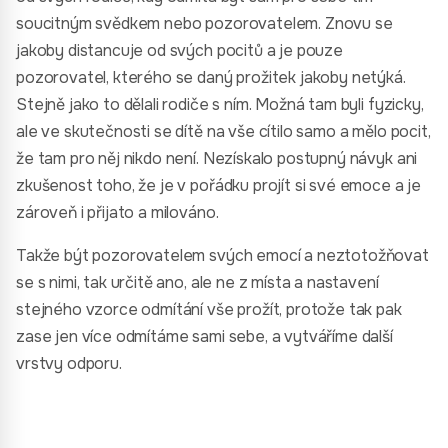
soucitným svědkem nebo pozorovatelem. Znovu se
jakoby distancuje od svých pocitů a je pouze
pozorovatel, kterého se daný prožitek jakoby netýká.
Stejně jako to dělali rodiče s ním. Možná tam byli fyzicky,
ale ve skutečnosti se dítě na vše cítilo samo a mělo pocit,
že tam pro něj nikdo není. Nezískalo postupný návyk ani
zkušenost toho, že je v pořádku projít si své emoce a je
zároveň i přijato a milováno.
Takže být pozorovatelem svých emocí a neztotožňovat
se s nimi, tak určitě ano, ale ne z místa a nastavení
stejného vzorce odmítání vše prožít, protože tak pak
zase jen více odmítáme sami sebe, a vytváříme další
vrstvy odporu.