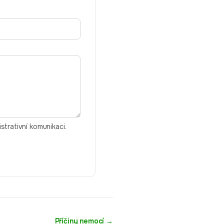
trativní komunikaci.
Příčiny nemocí
→