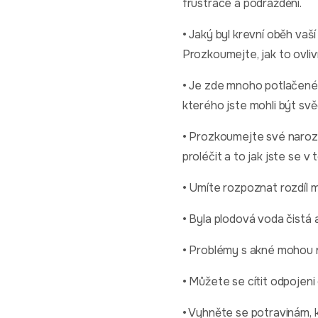
frustrace a podráždění.
• Jaký byl krevní oběh vaš
Prozkoumejte, jak to ovlivn
• Je zde mnoho potlačenéh
kterého jste mohli být svě
• Prozkoumejte své naroze
proléčit a to jak jste se v to
• Umíte rozpoznat rozdíl m
• Byla plodová voda čistá 
• Problémy s akné mohou n
• Můžete se cítit odpojeni
• Vyhněte se potravinám, k