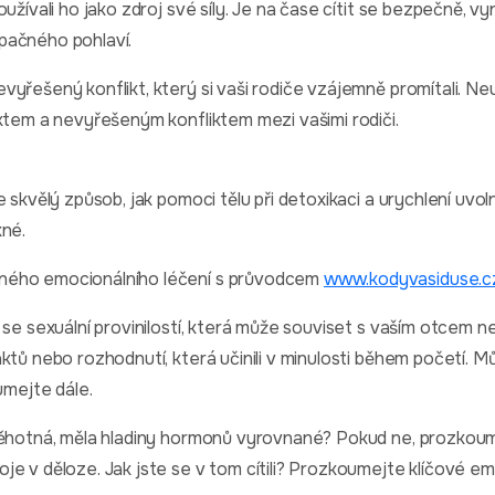
užívali ho jako zdroj své síly. Je na čase cítit se bezpečně, vy
pačného pohlaví.
yřešený konflikt, který si vaši rodiče vzájemně promítali. Neum
iktem a nevyřešeným konfliktem mezi vašimi rodiči.
 skvělý způsob, jak pomoci tělu při detoxikaci a urychlení uvoln
kné.
ného emocionálního léčení s průvodcem
www.kodyvasiduse.c
 se sexuální provinilostí, která může souviset s vaším otcem n
ktů nebo rozhodnutí, která učinili v minulosti během početí. 
umejte dále.
těhotná, měla hladiny hormonů vyrovnané? Pokud ne, prozkoumej
e v děloze. Jak jste se v tom cítili? Prozkoumejte klíčové em