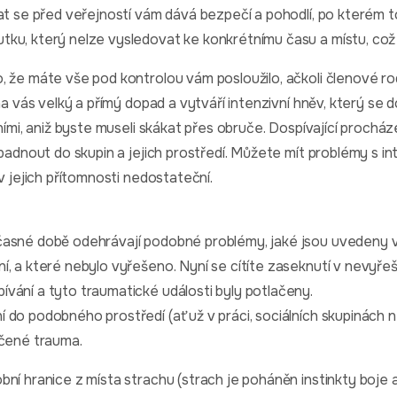
at se před veřejností vám dává bezpečí a pohodlí, po kterém t
ku, který nelze vysledovat ke konkrétnímu času a místu, což 
 že máte vše pod kontrolou vám posloužilo, ačkoli členové rod
 na vás velký a přímý dopad a vytváří intenzivní hněv, který se 
tními, aniž byste museli skákat přes obruče. Dospívající prochá
apadnout do skupin a jejich prostředí. Můžete mít problémy s in
v jejich přítomnosti nedostateční.
časné době odehrávají podobné problémy, jaké jsou uvedeny v
í, a které nebylo vyřešeno. Nyní se cítíte zaseknutí v nevyř
vání a tyto traumatické události byly potlačeny.
 do podobného prostředí (ať už v práci, sociálních skupinách 
ačené trauma.
ní hranice z místa strachu (strach je poháněn instinkty boje a 