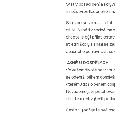
Stát v pozadí dění a skrýv
množství potlačeného smut
Skrývání se za masku toho,
cítíte. Napětí v rodině má
chcete je být přijati osta
střední školy a snaží se z
opačného pohlaví, cítit se 
AKNÉ U DOSPĚLÝCH
Ve vašem životě se v sou
se odehrál během dospíván
kterému došlo během dospí
Nevědomě jste přitahování
abyste mohli vyřešit potl
Často vyjadřujete své osob