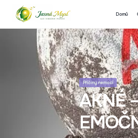
Domů
Příčiny nemocí
AKNÉ 
EMOČN