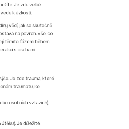
oužíte. Je zde velké
vede k úzkosti.
iny vědí, jak se skutečně
dostává na povrch. Vše, co
zejí těmito fázemi během
terakcí s osobami
ýše. Je zde trauma, které
ešeném traumatu, ke
nebo osobních vztazích),
útěku). Je důležité,