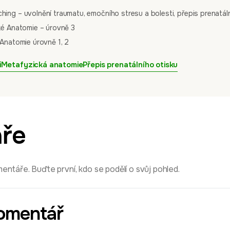
ng – uvolnění traumatu, emočního stresu a bolesti, přepis prenatáln
ké Anatomie – úrovně 3
Anatomie úrovně 1, 2
i
Metafyzická anatomie
Přepis prenatálního otisku
ře
ntáře. Buďte první, kdo se podělí o svůj pohled.
omentář