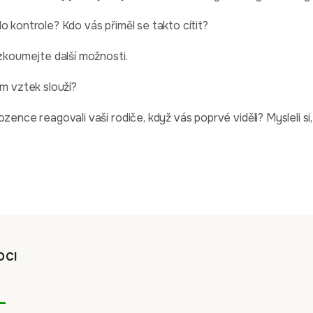
o kontrole? Kdo vás přiměl se takto cítit?
ozkoumejte další možnosti.
ám vztek slouží?
zence reagovali vaši rodiče, když vás poprvé viděli? Mysleli si, 
OCI
L