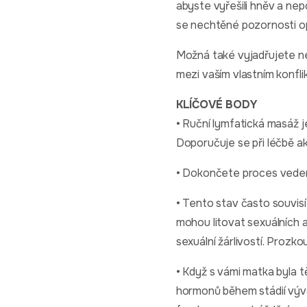
abyste vyřešili hněv a nepo
se nechtěné pozornosti o
Možná také vyjadřujete nev
mezi vaším vlastním konfl
KLÍČOVÉ BODY
• Ruční lymfatická masáž je
Doporučuje se při léčbě a
• Dokončete proces vede
• Tento stav často souvisí
mohou litovat sexuálních a
sexuální žárlivostí. Prozko
• Když s vámi matka byla 
hormonů během stádií vývoj