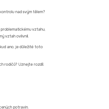
a kontrolu nad svým tělem?
i problematickému vztahu,
ý vztah ovlivnil.
ud ano, je důležité toto
h rodičů? Uznejte rozdíl.
cených potravin.