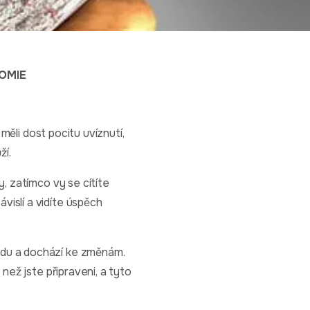
OMIE
 měli dost pocitu uvíznutí,
ží.
y, zatímco vy se cítíte
vislí a vidíte úspěch
odu a dochází ke změnám.
 než jste připraveni, a tyto