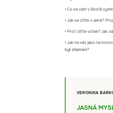
• Co se vám v životě vymkl
• Jak se cítíte s akné? Pr
• Proč cítíte vztek? Jak v
• Jak na vás jako na novoro
byli zklamáni?
VERONIKA BARK
JASNÁ MYS