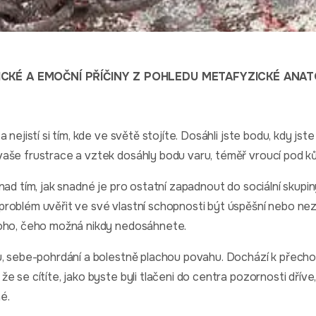
CKÉ A EMOČNÍ PŘÍČINY Z POHLEDU METAFYZICKÉ ANAT
nejistí si tím, kde ve světě stojíte. Dosáhli jste bodu, kdy jste
aše frustrace a vztek dosáhly bodu varu, téměř vroucí pod ků
nad tím, jak snadné je pro ostatní zapadnout do sociální skupin
oblém uvěřit ve své vlastní schopnosti být úspěšní nebo nezá
toho, čeho možná nikdy nedosáhnete.
u, sebe-pohrdání a bolestně plachou povahu. Dochází k přech
 se cítíte, jako byste byli tlačeni do centra pozornosti dříve,
é.