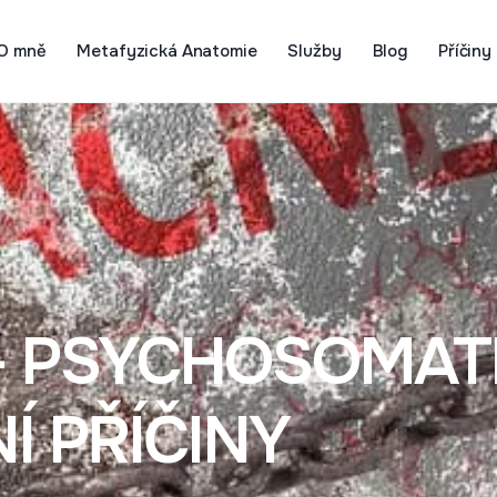
O mně
Metafyzická Anatomie
Služby
Blog
Příčiny
– PSYCHOSOMATI
Í PŘÍČINY