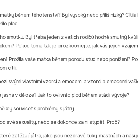
í matky během těhotenství? Byl vysoký nebo příliš nízký? Cítil
ilo plod.
o smutku. Byl třeba jeden z vašich rodičů hodně smutný kvůl
dkem? Pokud tomu tak je, prozkoumejte, jak vás jejich vzájemn
ní. Prožila vaše matka během porodu stud nebo ponížení? Pok
m cítili.
ezi svými vlastními vzorci a emocemi a vzorci a emocemi vašic
a jasná v děloze? Jak to ovlivnilo plod během stádií vývoje?
ěkdy souviset s problémy s játry.
 od své sexuality, nebo se dokonce za ni stydět. Proč?
teré zatěžují játra, jako jsou nezdravé tuky, mastných a nasy