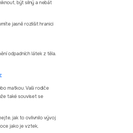
niknout, být silný a nebát
íte jasně rozlišit hranici
ění odpadních látek z těla.
z
ebo matkou. Vaši rodiče
Může také souviset se
te, jak to ovlivnilo vývoj
oce jako je vztek,