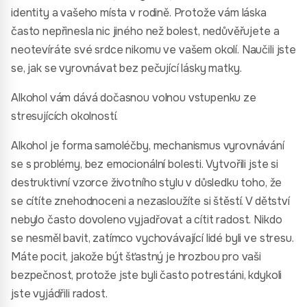
identity a vašeho místa v rodině. Protože vám láska
často nepřinesla nic jiného než bolest, nedůvěřujete a
neotevíráte své srdce nikomu ve vašem okolí. Naučili jste
se, jak se vyrovnávat bez pečující lásky matky.
Alkohol vám dává dočasnou volnou vstupenku ze
stresujících okolností.
Alkohol je forma samoléčby, mechanismus vyrovnávání
se s problémy, bez emocionální bolesti. Vytvořili jste si
destruktivní vzorce životního stylu v důsledku toho, že
se cítíte znehodnoceni a nezasloužíte si štěstí. V dětství
nebylo často dovoleno vyjadřovat a cítit radost. Nikdo
se nesměl bavit, zatímco vychovávající lidé byli ve stresu.
Máte pocit, jakože být šťastný je hrozbou pro vaši
bezpečnost, protože jste byli často potrestáni, kdykoli
jste vyjádřili radost.