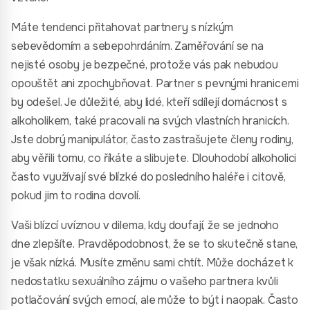
Máte tendenci přitahovat partnery s nízkým
sebevědomím a sebepohrdáním. Zaměřování se na
nejisté osoby je bezpečné, protože vás pak nebudou
opouštět ani zpochybňovat. Partner s pevnými hranicemi
by odešel. Je důležité, aby lidé, kteří sdílejí domácnost s
alkoholikem, také pracovali na svých vlastních hranicích.
Jste dobrý manipulátor, často zastrašujete členy rodiny,
aby věřili tomu, co říkáte a slibujete. Dlouhodobí alkoholici
často využívají své blízké do posledního haléře i citově,
pokud jim to rodina dovolí.
Vaši blízcí uvíznou v dilema, kdy doufají, že se jednoho
dne zlepšíte. Pravděpodobnost, že se to skutečně stane,
je však nízká. Musíte změnu sami chtít. Může docházet k
nedostatku sexuálního zájmu o vašeho partnera kvůli
potlačování svých emocí, ale může to být i naopak. Často