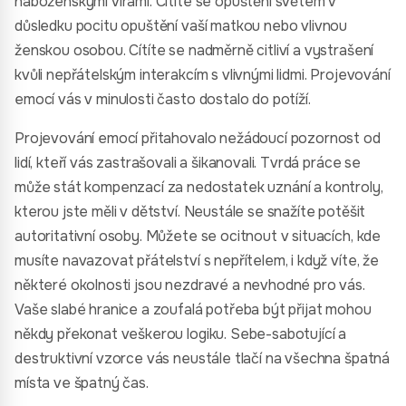
náboženskými vírami. Cítíte se opuštěni světem v
důsledku pocitu opuštění vaší matkou nebo vlivnou
ženskou osobou. Cítíte se nadměrně citliví a vystrašení
kvůli nepřátelským interakcím s vlivnými lidmi. Projevování
emocí vás v minulosti často dostalo do potíží.
Projevování emocí přitahovalo nežádoucí pozornost od
lidí, kteří vás zastrašovali a šikanovali. Tvrdá práce se
může stát kompenzací za nedostatek uznání a kontroly,
kterou jste měli v dětství. Neustále se snažíte potěšit
autoritativní osoby. Můžete se ocitnout v situacích, kde
musíte navazovat přátelství s nepřítelem, i když víte, že
některé okolnosti jsou nezdravé a nevhodné pro vás.
Vaše slabé hranice a zoufalá potřeba být přijat mohou
někdy překonat veškerou logiku. Sebe-sabotující a
destruktivní vzorce vás neustále tlačí na všechna špatná
místa ve špatný čas.