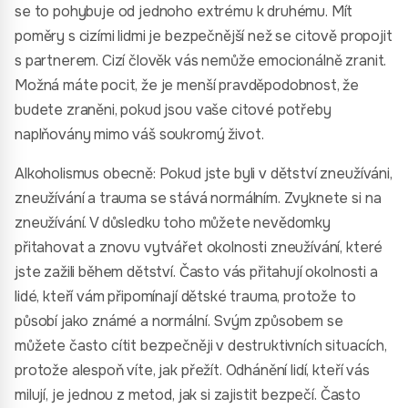
se to pohybuje od jednoho extrému k druhému. Mít
poměry s cizími lidmi je bezpečnější než se citově propojit
s partnerem. Cizí člověk vás nemůže emocionálně zranit.
Možná máte pocit, že je menší pravděpodobnost, že
budete zraněni, pokud jsou vaše citové potřeby
naplňovány mimo váš soukromý život.
Alkoholismus obecně: Pokud jste byli v dětství zneužíváni,
zneužívání a trauma se stává normálním. Zvyknete si na
zneužívání. V důsledku toho můžete nevědomky
přitahovat a znovu vytvářet okolnosti zneužívání, které
jste zažili během dětství. Často vás přitahují okolnosti a
lidé, kteří vám připomínají dětské trauma, protože to
působí jako známé a normální. Svým způsobem se
můžete často cítit bezpečněji v destruktivních situacích,
protože alespoň víte, jak přežít. Odhánění lidí, kteří vás
milují, je jednou z metod, jak si zajistit bezpečí. Často