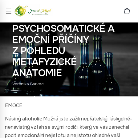
PROBLÉMY
S ALKOHOLEM –
PSYCHOSOMATICKÉ A
EMOČNÍ PŘÍČÍNY
Z POHLEDU
METAFYZICKÉ
ANATOMIE
Veronika Barkoci
EMOCE
Násilný alkoholik: Možná jste zažili nepřátelský, láskyplně-
nenávistný vztah se svými rodiči, který ve vás zanechal
pocit emocionální nejistoty a nejistotu ohledně vaší