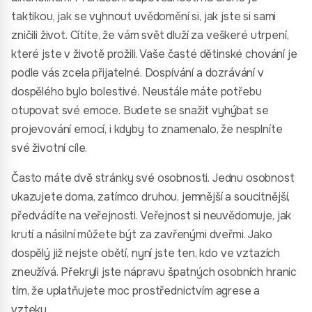
taktikou, jak se vyhnout uvědomění si, jak jste si sami
zničili život. Cítíte, že vám svět dluží za veškeré utrpení,
které jste v životě prožili. Vaše časté dětinské chování je
podle vás zcela přijatelné. Dospívání a dozrávání v
dospělého bylo bolestivé. Neustále máte potřebu
otupovat své emoce. Budete se snažit vyhýbat se
projevování emocí, i kdyby to znamenalo, že nesplníte
své životní cíle.
Často máte dvě stránky své osobnosti. Jednu osobnost
ukazujete doma, zatímco druhou, jemnější a soucitnější,
předvádíte na veřejnosti. Veřejnost si neuvědomuje, jak
krutí a násilní můžete být za zavřenými dveřmi. Jako
dospělý již nejste obětí, nyní jste ten, kdo ve vztazích
zneužívá. Překryli jste nápravu špatných osobních hranic
tím, že uplatňujete moc prostřednictvím agrese a
vzteku.