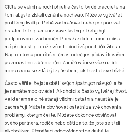
Cítíte se velmi nehodní přijetí a často tvrdě pracujete na
tom, abyste získali uznání a pochvalu. Můžete vytvářet
problémy kvůli potřebě zachraňovat nebo podporovat
ostatní. Toto pramení z vaší vlastní potřeby být
podporován a zachráněn. Pomáhání lidem mimo rodinu
má přednost, protože vám to dodává pocit důležitosti.
Naproti tomu pomáhání těm v rodině jen přidává k vašim
povinnostem a břemenům. Zaměřování se více na lidi
mimo rodinu se zdá být způsobem, jak trestat své blízké.
Často věříte, že jste obětí svých špatných návyků, a že
je nemáte moc ovládat. Alkoholici si často vytvářejí život,
ve kterém se o ně starají všichni ostatní a neustále je
zachraňují. Můžete obviňovat ostatní za své chování a
problémy, kterým čelíte. Můžete dokonce obviňovat
svého partnera, rodiče nebo děti za to, že jste se stali
alkoholikem. Přenášení odpovědnosti na druhé je