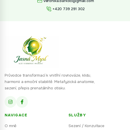
veronika.barkoci@gmail.com
+420 739 291 302
Průvodce transformací k vnitřní rovnováze, klidu,
harmonii a emoční stabilitě. Metafyzická anatomie,
sezení, přepis prenatálního otisku.
NAVIGACE
SLUŽBY
O mně
Sezení / Konzultace