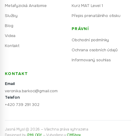
Metafyzická Anatomie
Kurz MAT Level 1
Služby
Přepis prenatálního otisku
Blog
PRÁVNÍ
Videa
Obchodní podmínky
Kontakt
Ochrana osobních údajů
Informovaný souhlas
KONTAKT
Email
veronika.barkoci@gmail.com
Telefon
+420 739 291 302
Jasná Mysl © 2026 — Všechna práva vyhrazena
Designed by
PMLOGY
—
Vytvořeno v
CMSbox