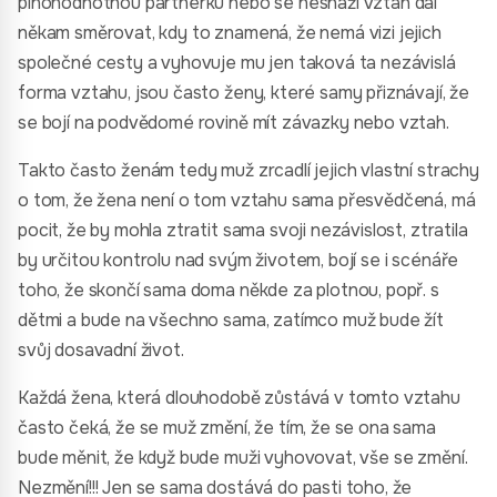
plnohodnotnou partnerku nebo se nesnaží vztah dál
někam směrovat, kdy to znamená, že nemá vizi jejich
společné cesty a vyhovuje mu jen taková ta nezávislá
forma vztahu, jsou často ženy, které samy přiznávají, že
se bojí na podvědomé rovině mít závazky nebo vztah.
Takto často ženám tedy muž zrcadlí jejich vlastní strachy
o tom, že žena není o tom vztahu sama přesvědčená, má
pocit, že by mohla ztratit sama svoji nezávislost, ztratila
by určitou kontrolu nad svým životem, bojí se i scénáře
toho, že skončí sama doma někde za plotnou, popř. s
dětmi a bude na všechno sama, zatímco muž bude žít
svůj dosavadní život.
Každá žena, která dlouhodobě zůstává v tomto vztahu
často čeká, že se muž změní, že tím, že se ona sama
bude měnit, že když bude muži vyhovovat, vše se změní.
Nezmění!!! Jen se sama dostává do pasti toho, že