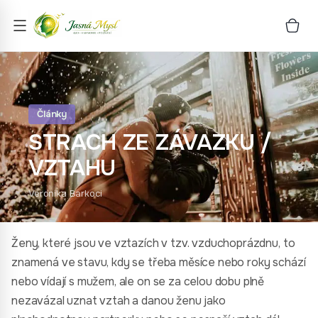
Články
STRACH ZE ZÁVAZKU /
VZTAHU
Veronika Barkoci
Ženy, které jsou ve vztazích v tzv. vzduchoprázdnu, to
znamená ve stavu, kdy se třeba měsíce nebo roky schází
nebo vídají s mužem, ale on se za celou dobu plně
nezavázal uznat vztah a danou ženu jako