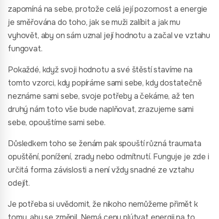
zapomíná na sebe, protože celá její pozornost a energie
je směřována do toho, jak se muži zalíbit a jak mu
vyhovět, aby on sám uznal její hodnotu a začal ve vztahu
fungovat.
Pokaždé, když svoji hodnotu a své štěstí stavíme na
tomto vzorci, kdy popíráme sami sebe, kdy dostatečně
neznáme sami sebe, svoje potřeby a čekáme, až ten
druhý nám toto vše bude naplňovat, zrazujeme sami
sebe, opouštíme sami sebe.
Důsledkem toho se ženám pak spouští různá traumata
opuštění, ponížení, zrady nebo odmítnutí. Funguje je zde i
určitá forma závislosti a není vždy snadné ze vztahu
odejít.
Je potřeba si uvědomit, že nikoho nemůžeme přimět k
tomu, aby se změnil. Nemá cenu plýtvat energii na to,