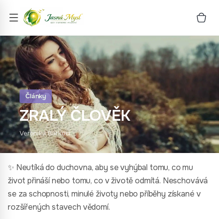
Články
ZRALÝ ČLOVĚK
Veronika Barkoci
✨ Neutíká do duchovna, aby se vyhýbal tomu, co mu
život přináší nebo tomu, co v životě odmítá. Neschovává
se za schopnosti, minulé životy nebo příběhy získané v
rozšířených stavech vědomí.