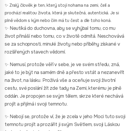
✨ Zralý člověk je ten, který stojí nohama na zemi, čelí a
prochází realitou života, která je skutečná, autentická. Je si
plně vědom s kým nebo čím má tu čest a dle toho koná.
✨ Neutíká do duchovna, aby se vyhýbal tomu, co mu
život přináší nebo tomu, co v životě odmítá. Neschovává
se za schopnosti, minulé životy nebo příběhy získané v
rozšířených stavech vědomí.
✨ Nemusí, protože věří v sebe, je ve svém středu, zná,
jaké to je být na samém dně a přesto vstát a nezanevřít
na ži
vot, na lásku. Prožívá vše a oceňuje svoji životní
cestu, své poslání žít zde tady na Zemi, kterému je plně
oddán. Je propojen se svým tělem, skrze které nechává
projít a přijímá i svoji temnotu.
✨ Nebojí se, protože ví, že je zcela v jeho Moci tuto svoji
temnotu projít a prozářit ji svým Světlem, svoji Láskou