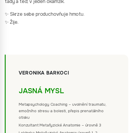
tady a teď, v jeden okamžik.
✨ Skrze sebe produchovňuje hmotu.
✨ Žije.
VERONIKA BARKOCI
JASNÁ MYSL
Metapsychology Coaching – uvolnění traumatu,
emočního stresu a bolesti, přepis prenatálního
otisku
Konzultant Metafyzické Anatomie – úrovně 3
Lektorka Metafyzické Anatomie úrovně 1, 2