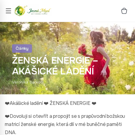
Články
ŽENSKÁ ENERGIE –
AKÁŠICKÉ LADĚNÍ
Veronika Barkoci
❤️Akášické ladění ❤️ ŽENSKÁ ENERGIE ❤️
❤️Dovoluji si otevřít a propojit se s prapůvodní božskou
matricí ženské energie, která dlí v mé buněčné paměti
DNA.