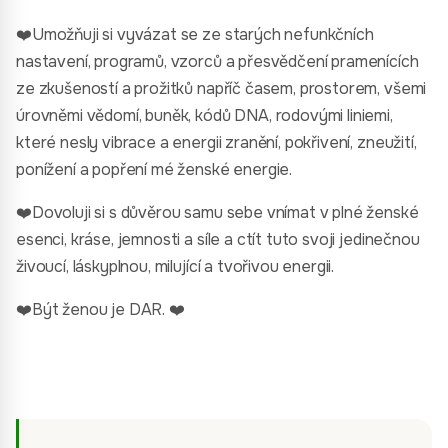
❤️Umožňuji si vyvázat se ze starých nefunkčních
nastavení, programů, vzorců a přesvědčení pramenících
ze zkušeností a prožitků napříč časem, prostorem, všemi
úrovněmi vědomí, buněk, kódů DNA, rodovými liniemi,
které nesly vibrace a energii zranění, pokřivení, zneužití,
ponížení a popření mé ženské energie.
❤️Dovoluji si s důvěrou samu sebe vnímat v plné ženské
esenci, kráse, jemnosti a síle a ctít tuto svoji jedinečnou
živoucí, láskyplnou, milující a tvořivou energii.
❤️Být ženou je DAR. ❤️