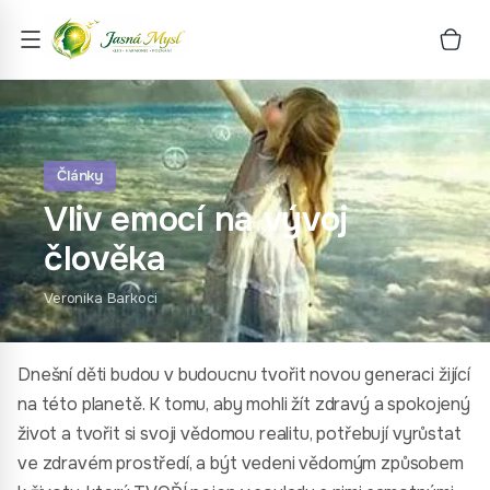
Články
Vliv emocí na vývoj
člověka
Veronika Barkoci
Dnešní děti budou v budoucnu tvořit novou generaci žijící
na této planetě. K tomu, aby mohli žít zdravý a spokojený
život a tvořit si svoji vědomou realitu, potřebují vyrůstat
ve zdravém prostředí, a být vedeni vědomým způsobem