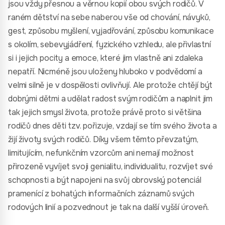
jsou vždy přesnou a věrnou kopií obou svých rodičů. V
raném dětství na sebe naberou vše od chování, návyků,
gest, způsobu myšlení, vyjadřování, způsobu komunikace
s okolím, sebevyjádření, fyzického vzhledu, ale přivlastní
si i jejich pocity a emoce, které jim vlastně ani zdaleka
nepatří. Nicméně jsou uloženy hluboko v podvědomí a
velmi silně je v dospělosti ovlivňují. Ale protože chtějí být
dobrými dětmi a udělat radost svým rodičům a naplnit jim
tak jejich smysl života, protože právě proto si většina
rodičů dnes děti tzv. pořizuje, vzdají se tím svého života a
žijí životy svých rodičů. Díky všem těmto převzatým,
limitujícím, nefunkčním vzorcům ani nemají možnost
přirozeně vyvíjet svoji genialitu, individualitu, rozvíjet své
schopnosti a být napojeni na svůj obrovský potenciál
pramenící z bohatých informačních záznamů svých
rodových linií a pozvednout je tak na další vyšší úroveň.