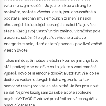
vztah ke svým rodičům. Je jedno, z které strany to
prožíváte, protože všechny cesty jsou obousměrné a
podstata i mechanismus emočních zranění a našich
přirozených biologických obraných reakcí těla je vždy
stejná. Každý svoji vlastní vnitřní změnou vibračního pole
a prací na sobě může vytvářet vhodné a zdravé
energetické pole, které ostatní povede k pozitivní změně
v jejich životě.
Takže milí dospělí, rodiče a všichni, kteří se jimi chystáte
stát, podívejte se nejdříve na to, jak to s vámi emočně
vypadá, dovolte si emočně dospět a uzdravit vše, co se
dědilo ve vašich rodových liniích a vytvořilo to tzv.
nemocné reality pro vás a vaše blízké. Je čas posunout
se dál. Nejprve každý sám za sebe a poté společně
pojďme VYTVOŘIT zdravé prostředí pro všechny děti a
budoucí generace.