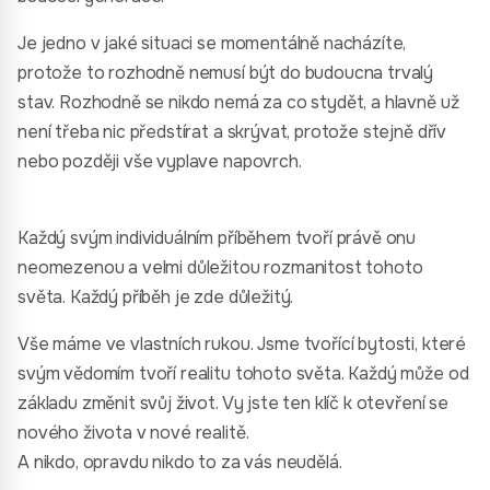
Je jedno v jaké situaci se momentálně nacházíte,
protože to rozhodně nemusí být do budoucna trvalý
stav. Rozhodně se nikdo nemá za co stydět, a hlavně už
není třeba nic předstírat a skrývat, protože stejně dřív
nebo později vše vyplave napovrch.
Každý svým individuálním příběhem tvoří právě onu
neomezenou a velmi důležitou rozmanitost tohoto
světa. Každý příběh je zde důležitý.
Vše máme ve vlastních rukou. Jsme tvořící bytosti, které
svým vědomím tvoří realitu tohoto světa. Každý může od
základu změnit svůj život. Vy jste ten klíč k otevření se
nového života v nové realitě.
A nikdo, opravdu nikdo to za vás neudělá.