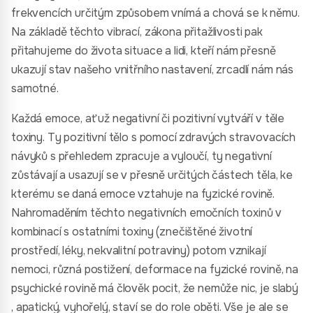
frekvencích určitým způsobem vnímá a chová se k němu.
Na základě těchto vibrací, zákona přitažlivosti pak
přitahujeme do života situace a lidi, kteří nám přesně
ukazují stav našeho vnitřního nastavení, zrcadlí nám nás
samotné.
Každá emoce, ať už negativní či pozitivní vytváří v těle
toxiny. Ty pozitivní tělo s pomocí zdravých stravovacích
návyků s přehledem zpracuje a vyloučí, ty negativní
zůstávají a usazují se v přesně určitých částech těla, ke
kterému se daná emoce vztahuje na fyzické rovině.
Nahromaděním těchto negativních emočních toxinů v
kombinací s ostatními toxiny (znečištěné životní
prostředí, léky, nekvalitní potraviny) potom vznikají
nemoci, různá postižení, deformace na fyzické rovině, na
psychické rovině má člověk pocit, že nemůže nic, je slabý
, apatický, vyhořelý, staví se do role oběti. Vše je ale se