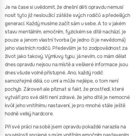
Je na čase si uvědomit, že dnešní děti opravdu nemusí
nosit tyto již nesloužící zátěže svých rodičů a předešlých
generací. Každý musíme začít sám u sebe. A to v jakém
stavu mentálním, emočním, fyzickém se dítě nachází, je
pouze a jenom vlastní tvorba (je jedno či je nevědomá)
jeho vlastních rodičů. Především je to zodpovědnost za
život jako takový. Výmluvy typu, já nevím, co mám dělat
dnes opravdu nejsou na místě a veškeré informace jsou
dnes všude volně přístupné. Ano, každý rodič
samozřejmě dělá, co umí a může nejlépe, o tom není
pochyb. Zároveň ale přiznat si fakt, že prostředí, které
vytváří pro své děti není zdravé, že jeho dítě je nemocné
kvůli jeho vnitřnímu nastavení, je pro mnohé stále ještě
hodně velký hardcore.
Při své práci na sobě jsem opravdu pokaždé narazila na
souvislosti spojené s mým vnitřním emočním nastavením