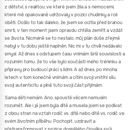
z dětství, s realitou, ve které jsem žila a s nemocemi,
které mě opakovaně udržovaly v pozici chudinky a roli
oběti. Došlo to tak daleko, že jsem se ocitla před branou
smrti, v ten moment jsem opravdu chtěla zemřít a vzdát
se života. Nicméně se to nestalo, můj plán duše zřejmě
nebyl v tu dobu ještě naplněn. Nic mi v tu chvíli nedávalo
smysl. Až dnes s odstupem času vnímám širší souvislosti a
rozumím tomu, že to vše bylo součástí mého tréninku a
přípravy pro budoucí práci s lidmi. A až dnes, po mnoha
letech v tom konečně vnímám a cítím svoji vnitřní sílu,
svoji autenticitu a plně tuto svoji část přijímám.
Sama děti nemám. Ano, spoustě věcem nemusím
rozumět. Ale i já jsem byla dítě a musela jsem se podívat
z obou stran na vztah rodič vs. dítě nebo dítě vs. rodič ve
svém životním příběhu. Pochopit, uzdravit a
přetransformovat z pozice dospělého člověka svůj