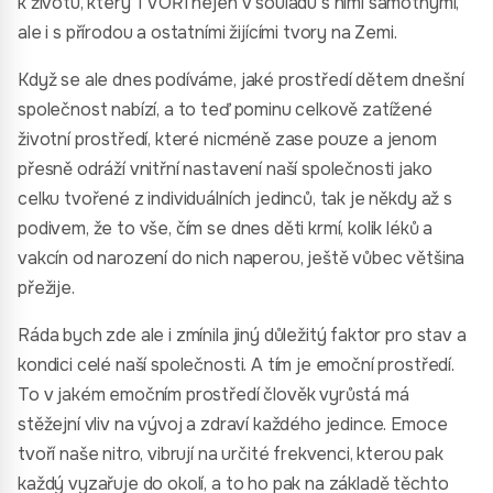
k životu, který TVOŘÍ nejen v souladu s nimi samotnými,
ale i s přírodou a ostatními žijícími tvory na Zemi.
Když se ale dnes podíváme, jaké prostředí dětem dnešní
společnost nabízí, a to teď pominu celkově zatížené
životní prostředí, které nicméně zase pouze a jenom
přesně odráží vnitřní nastavení naší společnosti jako
celku tvořené z individuálních jedinců, tak je někdy až s
podivem, že to vše, čím se dnes děti krmí, kolik léků a
vakcín od narození do nich naperou, ještě vůbec většina
přežije.
Ráda bych zde ale i zmínila jiný důležitý faktor pro stav a
kondici celé naší společnosti. A tím je emoční prostředí.
To v jakém emočním prostředí člověk vyrůstá má
stěžejní vliv na vývoj a zdraví každého jedince. Emoce
tvoří naše nitro, vibrují na určité frekvenci, kterou pak
každý vyzařuje do okolí, a to ho pak na základě těchto