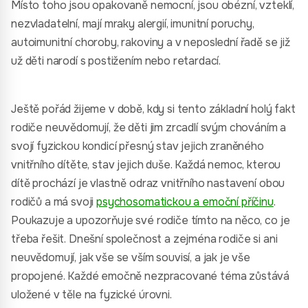
Místo toho jsou opakovaně nemocní, jsou obézní, vzteklí,
nezvladatelní, mají mraky alergií, imunitní poruchy,
autoimunitní choroby, rakoviny a v neposlední řadě se již
už děti narodí s postižením nebo retardací.
Ještě pořád žijeme v době, kdy si tento základní holý fakt
rodiče neuvědomují, že děti jim zrcadlí svým chováním a
svojí fyzickou kondicí přesný stav jejich zraněného
vnitřního dítěte, stav jejich duše. Každá nemoc, kterou
dítě prochází je vlastně odraz vnitřního nastavení obou
rodičů a má svoji
psychosomatickou a emoční příčinu
.
Poukazuje a upozorňuje své rodiče tímto na něco, co je
třeba řešit. Dnešní společnost a zejména rodiče si ani
neuvědomují, jak vše se vším souvisí, a jak je vše
propojené. Každé emočně nezpracované téma zůstává
uložené v těle na fyzické úrovni.