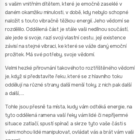
s vašim vnitřním dítětem, které je emočně zaseklé v
daném okamžiku minulosti, v době, kdy nebylo schopné
naložit s touto vibračně těžkou energií. Jeho vědomí se
rozdělilo. Oddělená část je stále vaši nedílnou součástí,
ale jede si svoje, razí svoji vlastní cestu, její existence
závisí na stejné vibraci, ke které se váže daný emoční
prožitek. Má své potřeby, svoje vědomí.
Velmi hezké přirovnání takovéhoto roztříštěného vědomí
je, když si představíte řeku, které se z hlavního toku
oddělují na různé strany další menší toky, z nich pak další
a další,….
Tohle jsou přesně ta místa, kudy vám odtéká energie, na
tyto oddělená ramena vaší řeky vám lidé či nepříjemné
situace zatlačí, spustí spínač a skrze tyto vaše části s
vámi mohou lidé manipulovat, ovládat vás a brát vám vaši