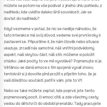
můžete se potom na vše podívat z jiného úhlu pohledu, z
nadhledu, kde uvidíte daleko širší souvislosti. Jak se
dostat do nadhledu?
Když vezmeme v potaz, že nic se neděje náhodou, že
tato interakce má svůj důvod, vedeme své první kroky k
zastavení se. Připustíme-li, že nám člověk nebo situace
ukazuje, zrcadlí nás samotné, náš vnitřní podvědomý
aspekt, naši skrytou část, náš stín, můžeme si položit
otázku: Jaké pocity to ve mě vyvolává? Pojmenujte si je.
Většinou se daná emoce s tím spojená vyvalí znovu,
tentokrát si ji dovolte plně prožít s přijetím toho, že je
vaší důležitou součástí, patří k vám, jste to VY.
Nebo se také můžete zeptat, kde poprvé jste tento
pojmenovaný pocit, či emoci cítili, a zde všechny cesty
vedou do dětství či do období prenatálu. Tady pracujete