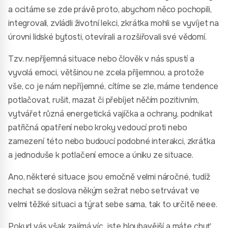
a ocitáme se zde právě proto, abychom něco pochopili,
integrovali, zvládli životní lekci, zkrátka mohli se vyvíjet na
úrovni lidské bytosti, otevírali a rozšiřovali své vědomí.
Tzv. nepříjemná situace nebo člověk v nás spustí a
vyvolá emoci, většinou ne zcela příjemnou, a protože
vše, co je nám nepříjemné, cítíme se zle, máme tendence
potlačovat, rušit, mazat či přebíjet něčím pozitivním,
vytvářet různá energetická vajíčka a ochrany, podnikat
patřičná opatření nebo kroky vedoucí proti nebo
zamezení této nebo budoucí podobné interakci, zkrátka
a jednoduše k potlačení emoce a úniku ze situace.
Ano, některé situace jsou emočně velmi náročné, tudíž
nechat se doslova někým sežrat nebo setrvávat ve
velmi těžké situaci a týrat sebe sama, tak to určitě neee.
Pokud vás však zajímá víc, jste hloubavější a máte chuť,