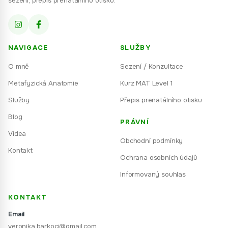
sezení, přepis prenatálního otisku.
NAVIGACE
SLUŽBY
O mně
Sezení / Konzultace
Metafyzická Anatomie
Kurz MAT Level 1
Služby
Přepis prenatálního otisku
Blog
PRÁVNÍ
Videa
Obchodní podmínky
Kontakt
Ochrana osobních údajů
Informovaný souhlas
KONTAKT
Email
veronika.barkoci@gmail.com