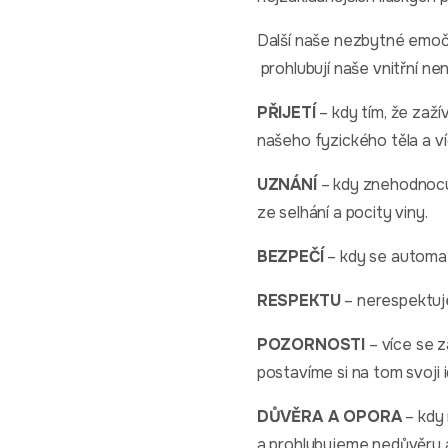
Další naše nezbytné emoč
prohlubují naše vnitřní nen
PŘIJETÍ
– kdy tím, že zaž
našeho fyzického těla a v
UZNÁNÍ
– kdy znehodnocuj
ze selhání a pocity viny.
BEZPEČÍ
– kdy se automat
RESPEKTU
– nerespektuj
POZORNOSTI
– více se z
postavíme si na tom svoji 
DŮVĚRA A OPORA
– kdy
a prohlubujeme nedůvěru a