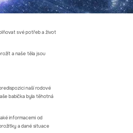
plňovat své potřeb a život
ožít a naše těla jsou
redispozici naší rodové
naše babička byla těhotná
také informacemi od
 prožitky a dané situace