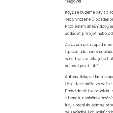
reagovali.
Když se budeme bavit o to
nebo vrozené či později p
Problémem dnešní doby je,
potláčet, přebíjet nebo od 
Zároveň i celá západní m
fyzické tělo není v soulad
naše fyzické tělo, jeho bo
bojovat proti sobě.
Automaticky se tímto napoj
tělo, které může za naše t
Podvědomě tak prohlubuje
k tématu naplnění emočníc
Kdy s prohlubujícím se p
nejzákladnějších lidských p