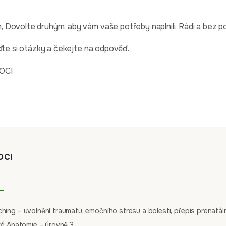
Dovolte druhým, aby vám vaše potřeby naplnili. Rádi a bez p
ďte si otázky a čekejte na odpověď.
KOCI
OCI
L
ng – uvolnění traumatu, emočního stresu a bolesti, přepis prenatáln
ké Anatomie – úrovně 3