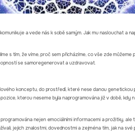
 komunikuje a vede nás k sobě samým. Jak mu naslouchat a na
íme s tím, že víme, proč sem přicházíme, co vše zde můžeme pr
hopností se samoregenerovat a uzdravovat.
ového konceptu, do prostředí, které nese danou genetickou p
dispozice, kterou neseme byla naprogramována již v době, kdy 
programována nejen emociálními informacemi a prožitky, ale 
žívali, jejich znalostmi, dovednostmi a zejména tím, jak na své