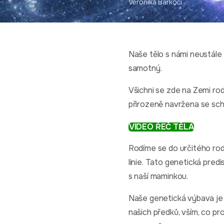
Veronika Barkoci
Naše tělo s námi neustále
samotný.
Všichni se zde na Zemi rod
přirozeně navržena se sc
VIDEO ŘEČ TĚLA
Rodíme se do určitého rod
linie. Tato genetická pre
s naší maminkou.
Naše genetická výbava je 
našich předků, vším, co pro