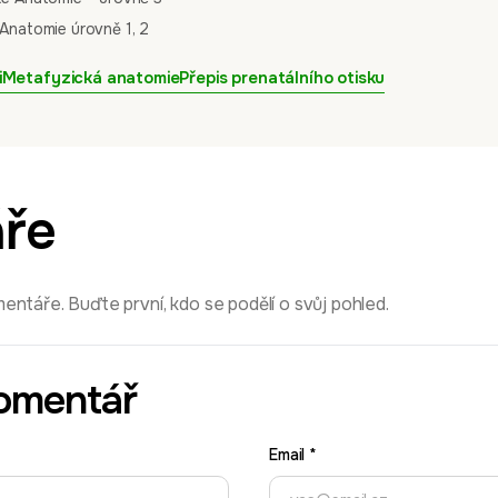
Anatomie úrovně 1, 2
i
Metafyzická anatomie
Přepis prenatálního otisku
ře
ntáře. Buďte první, kdo se podělí o svůj pohled.
omentář
Email
*