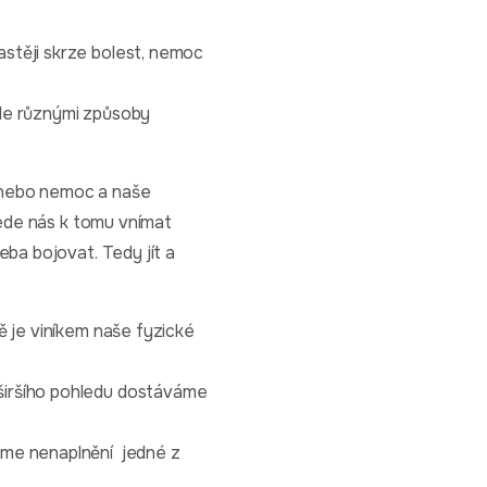
stěji skrze bolest, nemoc
ale různými způsoby
 nebo nemoc a naše
vede nás k tomu vnímat
eba bojovat. Tedy jít a
ě je viníkem naše fyzické
širšího pohledu dostáváme
jeme nenaplnění jedné z