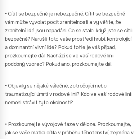
• Cítit se bezpečně je nebezpečné. Cítit se bezpečně
vám může vyvolat pocit zranitelnosti a vy věříte, že
zranitelní lidé jsou napadáni. Co se stalo, když jste se cítili
bezpečně? Narušili toto vaše prostředí hrubí, kontrolující
a dominantní vlivní lidé? Pokud tohle je váš případ,
prozkoumejte dál. Nachází se ve vaší rodové linii
podobný vzorec? Pokud ano, prozkoumejte dál.
• Objevily se nějaké válečné, zotročující nebo
traumatizující úmrtí v rodové linii? Kdo ve vaší rodové linii
nemohl strávit tyto okolnosti?
• Prozkoumejte vývojové fáze v děloze. Prozkoumejte,
jak se vaše matka cítila v průběhu těhotenství, zejména v