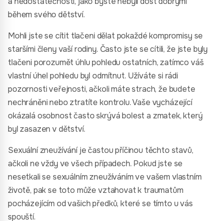
a nedostatečnosti, jako byste nebyli dost dobrými
během svého dětství.
Mohli jste se cítit tlačeni dělat pokaždé kompromisy se
staršími členy vaší rodiny. Často jste se cítili, že jste byly
tlačeni porozumět úhlu pohledu ostatních, zatímco váš
vlastní úhel pohledu byl odmítnut. Užíváte si rádi
pozornosti veřejnosti, ačkoli máte strach, že budete
nechráněni nebo ztratíte kontrolu. Vaše vycházející
okázalá osobnost často skrývá bolest a zmatek, který
byl zasazen v dětství.
Sexuální zneužívání je častou příčinou těchto stavů,
ačkoli ne vždy ve všech případech. Pokud jste se
nesetkali se sexuálním zneužíváním ve vašem vlastním
životě, pak se toto může vztahovat k traumatům
pocházejícím od vašich předků, které se tímto u vás
spouští.