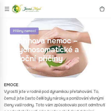
Příčiny nemocí
Crohnova nemoc –
psychosomatické a
emoční příčiny
Veronika Barkoci
EMOCE
Vyrostli jste v rodině pod dynamikou přetahování. To,
čemuž jste často čelili byly nároky a ponižování vlivnými
členy vaší rodiny. Toto vám způsobovalo pocit odmítnutí