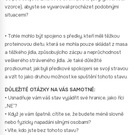
vzorce), abyste se vyvarovali procházet podobnými
situacemi?
• Tohle mohlo být spojeno s předky, kteří měli těžkou
proteinovou dietu, která se mohla pouze skládat z masa
a těžkého jídla, způsobujícího zácpu a neprůchodnost
veškerého stráveného jídla. Je také důležité
prozkoumat, jak byli předkové spokojeni se svojí stravou
a vzít to jako druhou možnost ke spuštění tohoto stavu.
DŮLEŽITÉ OTÁZKY NA VÁS SAMOTNÉ:
• Usnadňuje vám váš stav vyjádřit své hranice, jako říci
„NE“?
• Když je vám špatně, cítíte se, že budete méně slovně
nebo fyzicky napadáni silnými osobami?
• Víte, kdo jste bez tohoto stavu?