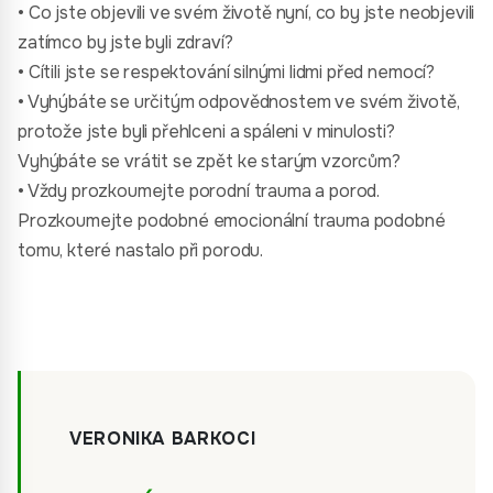
• Co jste objevili ve svém životě nyní, co by jste neobjevili
zatímco by jste byli zdraví?
• Cítili jste se respektování silnými lidmi před nemocí?
• Vyhýbáte se určitým odpovědnostem ve svém životě,
protože jste byli přehlceni a spáleni v minulosti?
Vyhýbáte se vrátit se zpět ke starým vzorcům?
• Vždy prozkoumejte porodní trauma a porod.
Prozkoumejte podobné emocionální trauma podobné
tomu, které nastalo při porodu.
VERONIKA BARKOCI