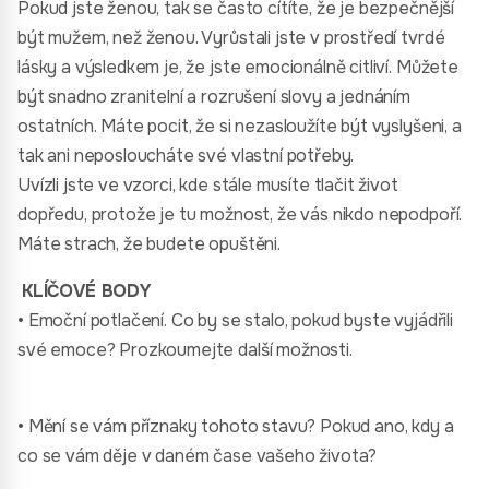
Pokud jste ženou, tak se často cítíte, že je bezpečnější
být mužem, než ženou. Vyrůstali jste v prostředí tvrdé
lásky a výsledkem je, že jste emocionálně citliví. Můžete
být snadno zranitelní a rozrušení slovy a jednáním
ostatních. Máte pocit, že si nezasloužíte být vyslyšeni, a
tak ani neposloucháte své vlastní potřeby.
Uvízli jste ve vzorci, kde stále musíte tlačit život
dopředu, protože je tu možnost, že vás nikdo nepodpoří.
Máte strach, že budete opuštěni.
KLÍČOVÉ BODY
• Emoční potlačení. Co by se stalo, pokud byste vyjádřili
své emoce? Prozkoumejte další možnosti.
• Mění se vám příznaky tohoto stavu? Pokud ano, kdy a
co se vám děje v daném čase vašeho života?