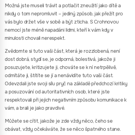
Možná jste museli trávit a potlačit zneužití jako dítě a
nikdy o tom nepromluvit – jediný způsob, jak přežít pro
vás bylo držet vše v sobě a být zticha. S Crohnovou
nemocí jste méně napadáni lidmi, kteří k vám kdy v
minulosti chovali nerespekt.
Zvědomte si tuto vaši část, která je rozzlobená, není
dost dobrá, stydí se, je odporná, bolestivá, jakože ji
posuzujete, kritizujete ji, chováte se k ní netrpělivě,
odmítáte ji, štítíte se jí a nenávidíte tuto vaši část.
Odevzdali jste svoji sílu pryč na základě předchozí kritiky
a posuzování od autoritativních osob, které jste
respektovali při jejich negativním způsobu komunikace k
vám, a brali je jako pravdivé.
Můžete se cítit, jakože je zde vždy něco, čeho se
obávat, vždy očekáváte, že se něco špatného stane.