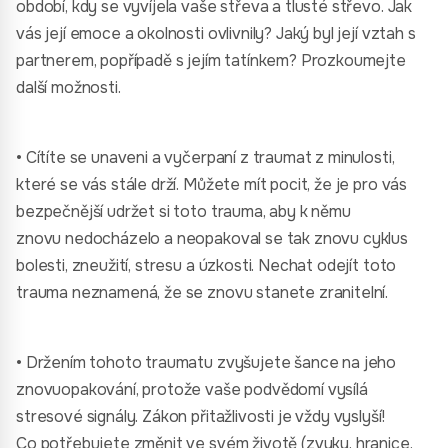
období, kdy se vyvíjela vaše střeva a tlusté střevo. Jak
vás její emoce a okolnosti ovlivnily? Jaký byl její vztah s
partnerem, popřípadě s jejím tatínkem? Prozkoumejte
další možnosti.
• Cítíte se unaveni a vyčerpaní z traumat z minulosti,
které se vás stále drží. Můžete mít pocit, že je pro vás
bezpečnější udržet si toto trauma, aby k němu
znovu nedocházelo a neopakoval se tak znovu cyklus
bolesti, zneužití, stresu a úzkosti. Nechat odejít toto
trauma neznamená, že se znovu stanete zranitelní.
• Držením tohoto traumatu zvyšujete šance na jeho
znovuopakování, protože vaše podvědomí vysílá
stresové signály. Zákon přitažlivosti je vždy vyslyší!
Co potřebujete změnit ve svém životě (zvyky, hranice,