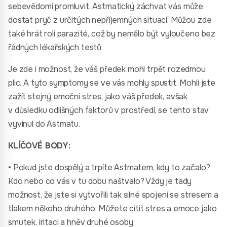
sebevědomí promluvit. Astmatický záchvat vás může
dostat pryč z určitých nepříjemných situací. Můžou zde
také hrát roli parazité, což by nemělo být vyloučeno bez
řádných lékařských testů.
Je zde i možnost, že váš předek mohl trpět rozedmou
plic. A tyto symptomy se ve vás mohly spustit. Mohli jste
zažít stejný emoční stres, jako váš předek, avšak
v důsledku odlišných faktorů v prostředí, se tento stav
vyvinul do Astmatu.
KLÍČOVÉ BODY:
• Pokud jste dospělý a trpíte Astmatem, kdy to začalo?
Kdo nebo co vás v tu dobu naštvalo? Vždy je tady
možnost, že jste si vytvořili tak silné spojení se stresem a
tlakem někoho druhého. Můžete cítit stres a emoce jako
smutek, iritaci a hněv druhé osoby.