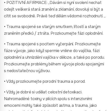
• POZITIVNÍ AFIRMACE: „Dávám si nyní svolení nechat
odejít veškerá stará zranění a zklamání, dovoluji si být a
cítit se svobodně. Právě teď dělám vědomé rozhodnutí. „
• Trauma spojené se starým smutkem, lítostí a starým
zraněním předků / ztráta. Prozkoumejte fázi oplodnění.
• Trauma spojené s pocitem vyčerpání. Prozkoumejte
fáze vývoje, jako když spermie vnikne do vajíčka, fázi
oplodnění a uhnízdění vajíčka v děloze, a také po porodu.
Prozkoumejte problémy během vývoje plodu spojenými
s nedostatečnou výživou.
• Vždy prozkoumejte porodní trauma a porod.
• Vždy je dobré si udělat celostní detoxikaci.
Nahromaděné toxiny v plících spolu s intenzivními
emocemi mohly také způsobit astma, a trauma, jako