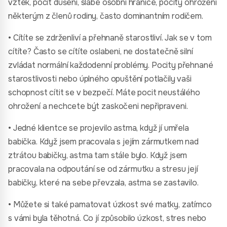
vztek, pocit dušení, slabé osobní hranice, pocity ohrožení
některým z členů rodiny, často dominantním rodičem.
• Cítíte se zdrženliví a přehnaně starostliví. Jak se v tom
cítíte? Často se cítíte oslabeni, ne dostatečně silní
zvládat normální každodenní problémy. Pocity přehnané
starostlivosti nebo úplného opuštění potlačily vaši
schopnost cítit se v bezpečí. Máte pocit neustálého
ohrožení a nechcete být zaskočeni nepřipraveni.
• Jedné klientce se projevilo astma, když jí umřela
babička. Když jsem pracovala s jejím zármutkem nad
ztrátou babičky, astma tam stále bylo. Když jsem
pracovala na odpoutání se od zármutku a stresu její
babičky, které na sebe převzala, astma se zastavilo.
• Můžete si také pamatovat úzkost své matky, zatímco
s vámi byla těhotná. Co jí způsobilo úzkost, stres nebo