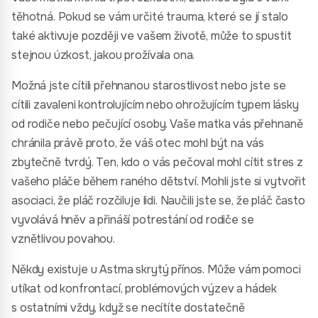
těhotná. Pokud se vám určité trauma, které se jí stalo
také aktivuje později ve vašem životě, může to spustit
stejnou úzkost, jakou prožívala ona.
Možná jste cítili přehnanou starostlivost nebo jste se
cítili zavaleni kontrolujícím nebo ohrožujícím typem lásky
od rodiče nebo pečující osoby. Vaše matka vás přehnaně
chránila právě proto, že váš otec mohl být na vás
zbytečně tvrdý. Ten, kdo o vás pečoval mohl cítit stres z
vašeho pláče během raného dětství. Mohli jste si vytvořit
asociaci, že pláč rozčiluje lidi. Naučili jste se, že pláč často
vyvolává hněv a přináší potrestání od rodiče se
vznětlivou povahou.
Někdy existuje u Astma skrytý přínos. Může vám pomoci
utíkat od konfrontací, problémových výzev a hádek
s ostatními vždy, když se necítíte dostatečně