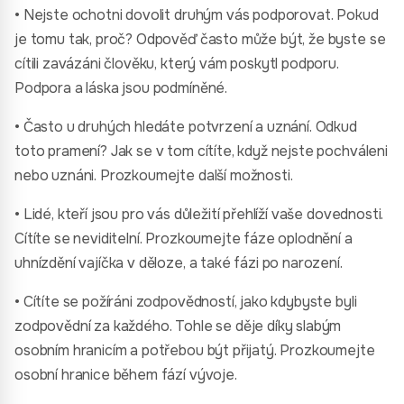
• Nejste ochotni dovolit druhým vás podporovat. Pokud
je tomu tak, proč? Odpověď často může být, že byste se
cítili zavázáni člověku, který vám poskytl podporu.
Podpora a láska jsou podmíněné.
• Často u druhých hledáte potvrzení a uznání. Odkud
toto pramení? Jak se v tom cítíte, když nejste pochváleni
nebo uznáni. Prozkoumejte další možnosti.
• Lidé, kteří jsou pro vás důležití přehlíží vaše dovednosti.
Cítíte se neviditelní. Prozkoumejte fáze oplodnění a
uhnízdění vajíčka v děloze, a také fázi po narození.
• Cítíte se požíráni zodpovědností, jako kdybyste byli
zodpovědní za každého. Tohle se děje díky slabým
osobním hranicím a potřebou být přijatý. Prozkoumejte
osobní hranice během fází vývoje.