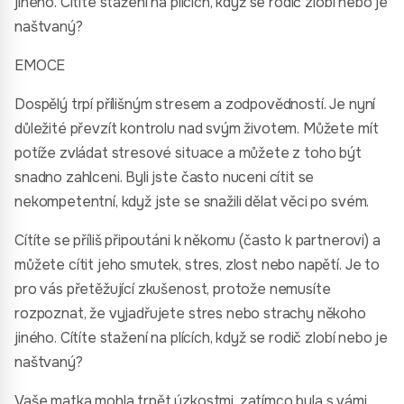
jiného. Cítíte stažení na plících, když se rodič zlobí nebo je
naštvaný?
EMOCE
Dospělý trpí přílišným stresem a zodpovědností. Je nyní
důležité převzít kontrolu nad svým životem. Můžete mít
potíže zvládat stresové situace a můžete z toho být
snadno zahlceni. Byli jste často nuceni cítit se
nekompetentní, když jste se snažili dělat věci po svém.
Cítíte se příliš připoutáni k někomu (často k partnerovi) a
můžete cítit jeho smutek, stres, zlost nebo napětí. Je to
pro vás přetěžující zkušenost, protože nemusíte
rozpoznat, že vyjadřujete stres nebo strachy někoho
jiného. Cítíte stažení na plících, když se rodič zlobí nebo je
naštvaný?
Vaše matka mohla trpět úzkostmi, zatímco byla s vámi