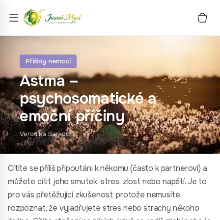
Příčiny nemocí
Astma –
psychosomatické a
emoční příčiny
Veronika Barkoci
Cítíte se příliš připoutáni k někomu (často k partnerovi) a
můžete cítit jeho smutek, stres, zlost nebo napětí. Je to
pro vás přetěžující zkušenost, protože nemusíte
rozpoznat, že vyjadřujete stres nebo strachy někoho