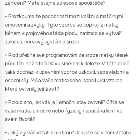
zahlcení? Máte stejné stresové spouštěče?
• Prozkoumejte podobnosti mezi vašimi a matčinými
emocemi a zvyky. Tyto vzorce se kopírují z matky
během vývojového stádia plodu, zatímco se vytváří
žaludek, nervový systém a srdce.
• Plod přebírá své programování ze srdce matky těsně
před tím, než otočí hlavu směrem k děloze. V této době
také dochází k upevnění vzorce úzkosti, sebevědomí a
osobní síly. Měla vaše matka sebe-sabotující vzorce,
které ovlivnily její život?
• Pokud ano, jak vás její emoční stav ovlivnil? Cítila se
vaše matka emočně nebo fyzicky napadána lidmi ve
svém životě?
• Jaký byl váš vztah s matkou? Jak jste se v tom vztahu