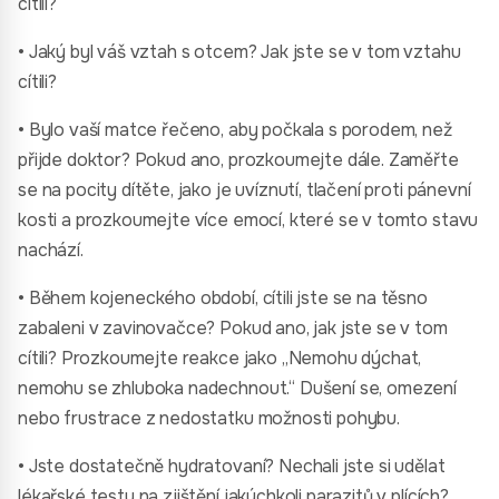
cítili?
• Jaký byl váš vztah s otcem? Jak jste se v tom vztahu
cítili?
• Bylo vaší matce řečeno, aby počkala s porodem, než
přijde doktor? Pokud ano, prozkoumejte dále. Zaměřte
se na pocity dítěte, jako je uvíznutí, tlačení proti pánevní
kosti a prozkoumejte více emocí, které se v tomto stavu
nachází.
• Během kojeneckého období, cítili jste se na těsno
zabaleni v zavinovačce? Pokud ano, jak jste se v tom
cítili? Prozkoumejte reakce jako „Nemohu dýchat,
nemohu se zhluboka nadechnout.“ Dušení se, omezení
nebo frustrace z nedostatku možnosti pohybu.
• Jste dostatečně hydratovaní? Nechali jste si udělat
lékařské testy na zjištění jakýchkoli parazitů v plících?