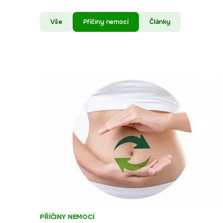
Vše
Příčiny nemocí
Články
PŘÍČINY NEMOCÍ