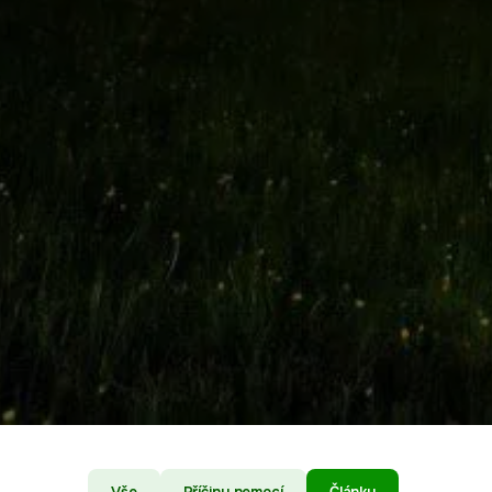
Vše
Příčiny nemocí
Články