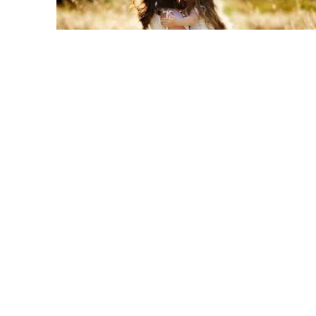
ČLÁNKY
Práce s vnitřním dítětem
od
Veronika Barkoci