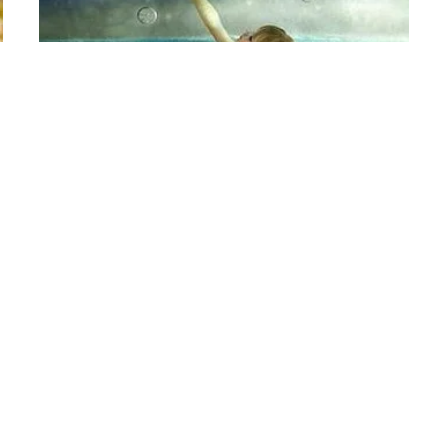
ČLÁNKY
Vliv emocí na vývoj člověka
od
Veronika Barkoci
1
2
3