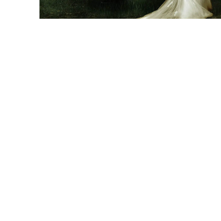
ČLÁNKY
TOUHA
od
Veronika Barkoci