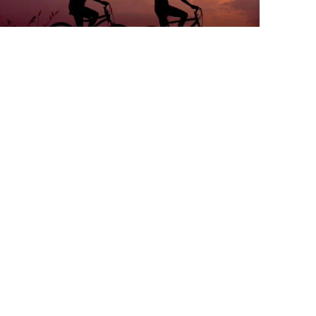
ČLÁNKY
Vztahy
od
Veronika Barkoci