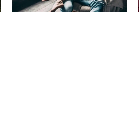
ČLÁNKY
Pokušení
od
Veronika Barkoci