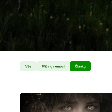
Vše
Příčiny nemocí
Články